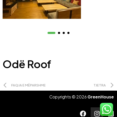
Odë Roof
FAQJA E MËPARSHME
TJETRA
Copyrights © 2026
GreenHouse